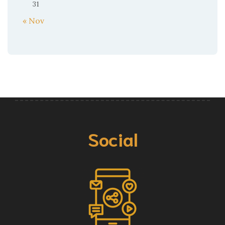
31
« Nov
Social