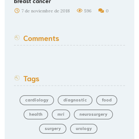
breast cancer
7 de noviembre de 2018
596
0
Comments
Tags
cardiology
diagnostic
food
health
mri
neurosurgery
surgery
urology